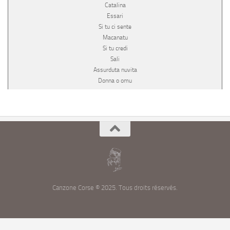
Catalina
Essari
Si tu ci sente
Macanatu
Si tu credi
Sali
Assurduta nuvita
Donna o omu
Canzone Corse © 2025. Tous droits réservés.