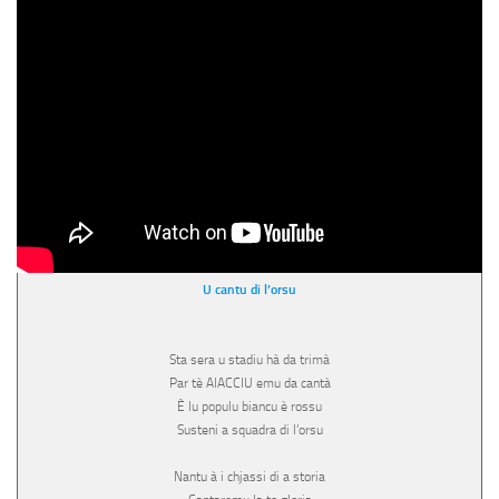
U cantu di l’orsu
Sta sera u stadiu hà da trimà
Par tè AIACCIU emu da cantà
È lu populu biancu è rossu
Susteni a squadra di l’orsu
Nantu à i chjassi di a storia