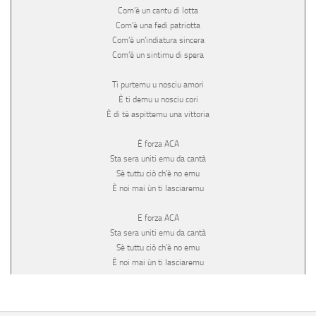
Com’è un cantu di lotta
Com’è una fedi patriotta
Com’è un’indiatura sincera
Com’è un sintimu di spera
Ti purtemu u nosciu amori
È ti demu u nosciu cori
È di tè aspittemu una vittoria
È forza ACA
Sta sera uniti emu da cantà
Sè tuttu ciò ch’è no emu
È noi mai ùn ti lasciaremu
E forza ACA
Sta sera uniti emu da cantà
Sè tuttu ciò ch’è no emu
È noi mai ùn ti lasciaremu