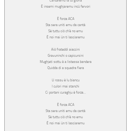
Cantaremu la to gloria
È insemi mughjaremu incù fervori
È forza ACA
Sta sera uniti emu da cantà
Sè tuttu ciò ch’è no emu
È noi mai ùn ti lasciaremu
Aiò frateddi aiaccini
Gravuninchi o capicursini
Mughjeti sottu à a listessa bandera
Quidda di a squadra fiera
U rossu è lu biancu
I culori mai stanchi
Ci portani curaghju è forza…
È forza ACA
Sta sera uniti emu da cantà
Sè tuttu ciò ch’è no emu
È noi mai ùn ti lasciaremu