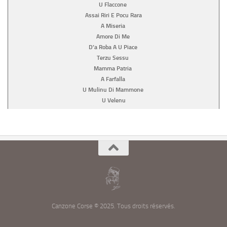
U Flaccone
Assai Riri E Pocu Rara
A Miseria
Amore Di Me
D’a Roba A U Piace
Terzu Sessu
Mamma Patria
A Farfalla
U Mulinu Di Mammone
U Velenu
Canzone Corse © 2025. Tous droits réservés.