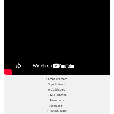
Catena D’amore
Ghjochi Nostri
A L’addispera
A Mio Funtana
Mammone
I Scarsacani
L’incunnisciuti