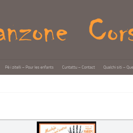
Pè i zitelli – Pour les enfants
Cuntattu – Contact
Qualchi siti – Qu