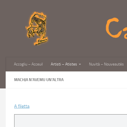
Skip to content
Accogliu – Acceuil
Artisti – Atistes
Nuvità – Nouveautés
MACHJA N’AVEMU UN’ALTRA
A filetta