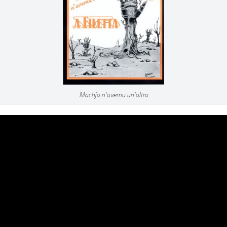
Machja n’avemu un’altra