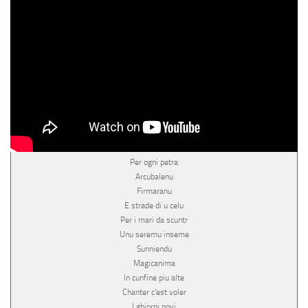
Per ogni petra
Arcubalenu
Firmaranu
E strade di u celu
Per i mari da scuntr
Unu seremu inseme
Sunniendu
Magicanima
In cunfine piu alte
Chanter c’est voler
I ghjorni novi