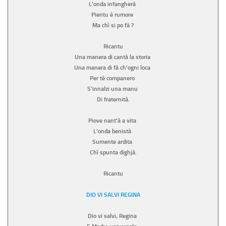
L’onda infangherà
Pientu é rumore
Ma chì si po fà ?
Ricantu
Una manera di cantà la storia
Una manera di fà ch’ogni loca
Per tè companero
S’innalzi una manu
Di fraternità.
Piove nant’à a vita
L’onda benistà
Sumente ardita
Chì spunta dighjà.
Ricantu
DIO VI SALVI REGINA
Dio vi salvi, Regina