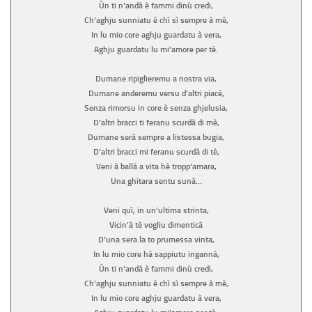
Ùn ti n’andà è fammi dinù credi,
Ch’aghju sunniatu è chì sì sempre à mè,
In lu mio core aghju guardatu à vera,
Aghju guardatu lu mi’amore per tè.
Dumane ripiglieremu a nostra via,
Dumane anderemu versu d’altri piacè,
Senza rimorsu in core è senza ghjelusia,
D’altri bracci ti feranu scurdà di mè,
Dumane serà sempre a listessa bugia,
D’altri bracci mi feranu scurdà di tè,
Veni à ballà a vita hè tropp’amara,
Una ghitara sentu sunà…
Veni quì, in un’ultima strinta,
Vicin’à tè vogliu dimenticà
D’una sera la to prumessa vinta,
In lu mio core hà sappiutu ingannà,
Ùn ti n’andà è fammi dinù credi,
Ch’aghju sunniatu è chì sì sempre à mè,
In lu mio core aghju guardatu à vera,