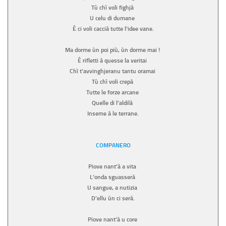
Tù chì voli fighjà
U celu di dumane
È ci voli caccià tutte l’idee vane.
Ma dorme ùn poi più, ùn dorme mai !
È rifletti à quesse la veritai
Chì t’avvinghjeranu tantu oramai
Tù chì voli crepà
Tutte le forze arcane
Quelle di l’aldilà
Inseme à le terrane.
COMPANERO
Piove nant’à a vita
L’onda sguasserà
U sangue, a nutizia
D’ellu ùn ci serà.
Piove nant’à u core