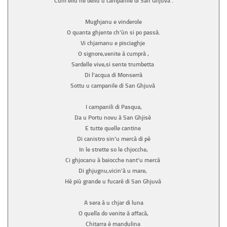
Cum’ellu hè bellu u campanile di San Ghjuvà .
Mughjanu e vinderole
O quanta ghjente ch’ùn si po passà.
Vi chjamanu e pisciaghje
O signore,venite à cumprà ,
Sardelle vive,si sente trumbetta
Di l’acqua di Monserrà
Sottu u campanile di San Ghjuvà
I campanili di Pasqua,
Da u Portu novu à San Ghjisè
E tutte quelle cantine
Di canistro sin’u mercà di pè
In le strette so le chjocche,
Ci ghjocanu à baiocche nant’u mercà
Di ghjugnu,vicin’à u mare,
Hè più grande u fucarè di San Ghjuvà
A sera à u chjar di luna
O quella do venite à affacà,
Chitarra è mandulina