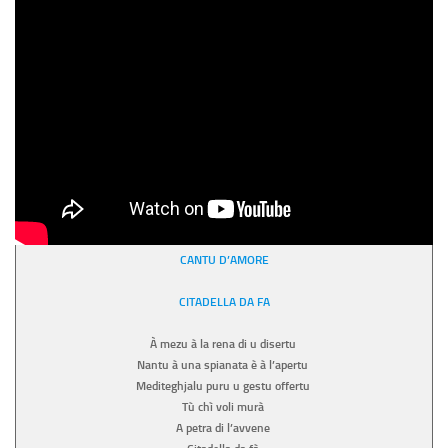
CANTU D’AMORE
CITADELLA DA FA
À mezu à la rena di u disertu
Nantu à una spianata è à l’apertu
Mediteghjalu puru u gestu offertu
Tù chì voli murà
A petra di l’avvene