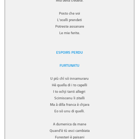
Mia bella credete.
Posto che voi
L’ocelli prendeti
Potreste assanare
Le mie ferite.
ESPOIRS PERDU
FURTUNATU
U più chì sò innamuraru
Hè quella di i to capelli
I to ochji tanti allegri
Scimiscenu li zitelli
Ma à dilla franca è chjara
Eo sò unu di quelli.
A dumenica da mane
Quand’è tù esci cambiata
Furesteri è paisani