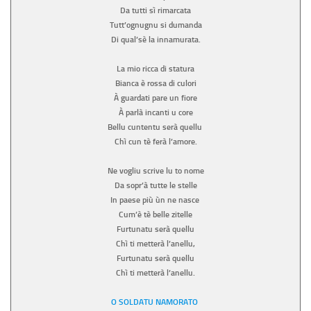
Da tutti sì rimarcata
Tutt’ognugnu si dumanda
Di qual’sè la innamurata.
La mio ricca di statura
Bianca è rossa di culori
À guardati pare un fiore
À parlà incanti u core
Bellu cuntentu serà quellu
Chì cun tè ferà l’amore.
Ne vogliu scrive lu to nome
Da sopr’à tutte le stelle
In paese più ùn ne nasce
Cum’è tè belle zitelle
Furtunatu serà quellu
Chì ti metterà l’anellu,
Furtunatu serà quellu
Chì ti metterà l’anellu.
O SOLDATU NAMORATO