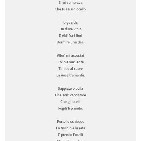
E mi sembrava
Che fussi un ocello.
Io guardai
Da duve vinia
E vidi fra i fiori
Dormire una dea.
Allor’ mi accostai
Col pie vacilente
Timido al cuore
La voce tremente.
Sappiate o bella
Che son’ cacciatore
Che gli ocelli
Fogiti li prendo.
Porto lo schioppo
Lo fischio e la rete
E prendo l’ocelli