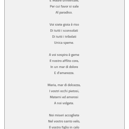
E Madre universale,
Per cui favor si sale
Al paradiso.
Voi siete gioia è riso
Di tutti i sconsolati
Di tutti i tribolati
Unica speme.
A voi sospira è geme
Il nostro afflito core,
In un mar di dolore
E d’amarezza.
Maria, mar di dolcezza,
I vostri occhi pietosi,
Materni ed amorosi
A noi volgete.
Noi miseri accogliete
Nel vostro santo velo,
Il vostro figlio in celo