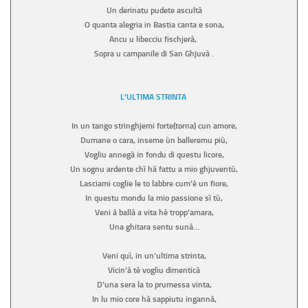
Un derinatu pudete ascultà
O quanta alegria in Bastia canta e sona,
Ancu u libecciu fischjerà,
Sopra u campanile di San Ghjuvà .
L’ULTIMA STRINTA
In un tango stringhjemi forte(torna) cun amore,
Dumane o cara, inseme ùn balleremu più,
Vogliu annegà in fondu di questu licore,
Un sognu ardente chì hà fattu a mio ghjuventù,
Lasciami coglie le to labbre cum’è un fiore,
In questu mondu la mio passione sì tù,
Veni à ballà a vita hè tropp’amara,
Una ghitara sentu sunà…
Veni quì, in un’ultima strinta,
Vicin’à tè vogliu dimenticà
D’una sera la to prumessa vinta,
In lu mio core hà sappiutu ingannà,