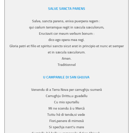
SALVE SANCTA PARENS
Salve, sancta parens, enixa puerpera regem :
qui cœlum terramque regit in sæcula sæculorum,
Eructavit cor meum verbum bonum :
dico ego opera mea regi.
Gloria patri et filio et spiritui sancto sicut erat in principio et nunc et semper
et in sæcula sæculorum.
Amen.
Traditionnel
U CAMPANILE DI SAN GHJUVA
Venendu di a Terra Nova per carrughju sumerà
Carrughju Drittu,u guadellu
Cu mio spurtellu
Mi ne scendu à u Mercà
Tuttu hè di tende,si vede
Fiori,panere di mimosà
Si spechja nant’u mare