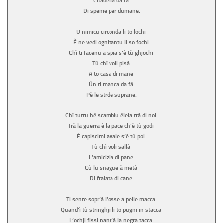
Citadella da fà
Di speme per dumane.
U nimicu circonda li to lochi
È ne vedi ognitantu li so fochi
Chì ti facenu a spia s’è tù ghjochi
Tù chì voli pisà
A to casa di mane
Ùn ti manca da fà
Pè le strde suprane.
Chì tuttu hè scambiu èleia trà di noi
Trà la guerra è la pace ch’è tù godi
È capiscimi avale s’è tù poi
Tù chì voli sallà
L’amicizia di pane
Cù lu snague à metà
Di fraiata di cane.
Ti sente sopr’à l’osse a pelle macca
Quand’ì tù stringhji li to pugni in stacca
L’ochji fissi nant’à la negra tacca