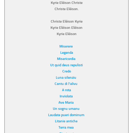
Kyrie Eléison Christe
Christe Eléison.
Christe Eléison Kyrie
Kyrie Eléison Eléison
Kyrie Eléison
Miserere
Legenda
Misericordia
Ut quid deus repulisti
Credo
Luna silenziu
Cantu di l’alivu
A rota
Inviolata
Ave Maria
Un sognu umanu
Laudate pueri dominum
Litanie antiche
Terra mea