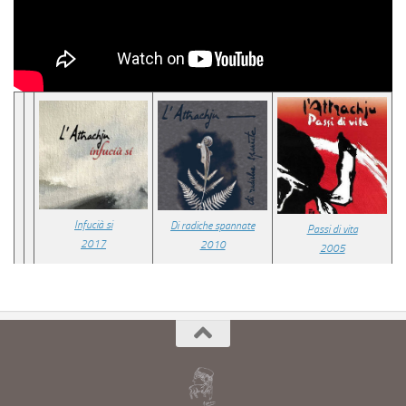
Infucià si
Di radiche spannate
Passi di vita
2017
2010
2005